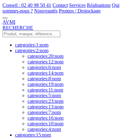
Conseil : 02 40 98 50 41
Contact
Services
Réalisations
Qui
sommes-nous ?
Nouveautés
Promos / Destockage
AVMI
RECHERCHE
categories:1:nom
categories:2:nom
categories:20:nom
categories:12:nom
categories:6:nom
categories:14:nom
categories:8:nom
categories:19:nom
categories:11:nom
categories:5:nom
categories:23:nom
categories:13:nom
categories:7:nom
categories:16:nom
categories:10:nom
categories:4:nom
categories:15:nom