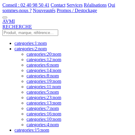
Conseil : 02 40 98 50 41
Contact
Services
Réalisations
Qui
sommes-nous ?
Nouveautés
Promos / Destockage
AVMI
RECHERCHE
categories:1:nom
categories:2:nom
categories:20:nom
categories:12:nom
categories:6:nom
categories:14:nom
categories:8:nom
categories:19:nom
categories:11:nom
categories:5:nom
categories:23:nom
categories:13:nom
categories:7:nom
categories:16:nom
categories:10:nom
categories:4:nom
categories:15:nom