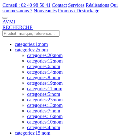
Conseil : 02 40 98 50 41
Contact
Services
Réalisations
Qui
sommes-nous ?
Nouveautés
Promos / Destockage
AVMI
RECHERCHE
categories:1:nom
categories:2:nom
categories:20:nom
categories:12:nom
categories:6:nom
categories:14:nom
categories:8:nom
categories:19:nom
categories:11:nom
categories:5:nom
categories:23:nom
categories:13:nom
categories:7:nom
categories:16:nom
categories:10:nom
categories:4:nom
categories:15:nom