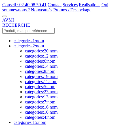
Conseil : 02 40 98 50 41
Contact
Services
Réalisations
Qui
sommes-nous ?
Nouveautés
Promos / Destockage
AVMI
RECHERCHE
categories:1:nom
categories:2:nom
categories:20:nom
categories:12:nom
categories:6:nom
categories:14:nom
categories:8:nom
categories:19:nom
categories:11:nom
categories:5:nom
categories:23:nom
categories:13:nom
categories:7:nom
categories:16:nom
categories:10:nom
categories:4:nom
categories:15:nom