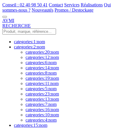
Conseil : 02 40 98 50 41
Contact
Services
Réalisations
Qui
sommes-nous ?
Nouveautés
Promos / Destockage
AVMI
RECHERCHE
categories:1:nom
categories:2:nom
categories:20:nom
categories:12:nom
categories:6:nom
categories:14:nom
categories:8:nom
categories:19:nom
categories:11:nom
categories:5:nom
categories:23:nom
categories:13:nom
categories:7:nom
categories:16:nom
categories:10:nom
categories:4:nom
categories:15:nom