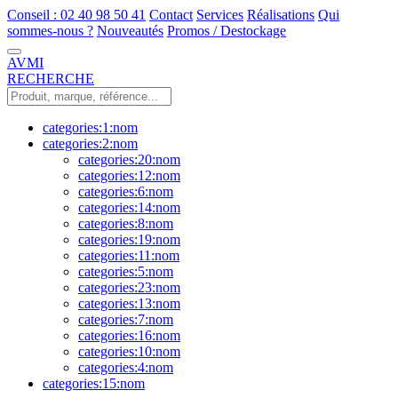
Conseil : 02 40 98 50 41
Contact
Services
Réalisations
Qui
sommes-nous ?
Nouveautés
Promos / Destockage
AVMI
RECHERCHE
categories:1:nom
categories:2:nom
categories:20:nom
categories:12:nom
categories:6:nom
categories:14:nom
categories:8:nom
categories:19:nom
categories:11:nom
categories:5:nom
categories:23:nom
categories:13:nom
categories:7:nom
categories:16:nom
categories:10:nom
categories:4:nom
categories:15:nom