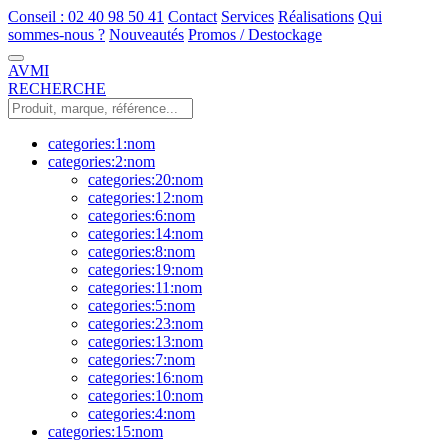
Conseil : 02 40 98 50 41
Contact
Services
Réalisations
Qui
sommes-nous ?
Nouveautés
Promos / Destockage
AVMI
RECHERCHE
categories:1:nom
categories:2:nom
categories:20:nom
categories:12:nom
categories:6:nom
categories:14:nom
categories:8:nom
categories:19:nom
categories:11:nom
categories:5:nom
categories:23:nom
categories:13:nom
categories:7:nom
categories:16:nom
categories:10:nom
categories:4:nom
categories:15:nom