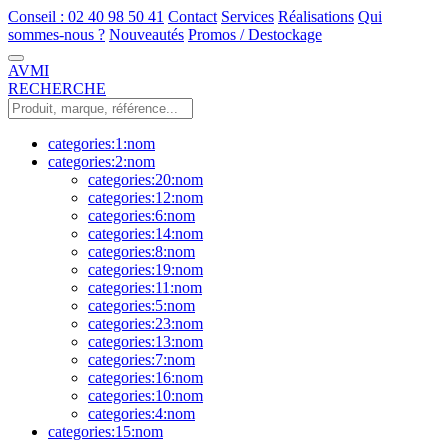
Conseil : 02 40 98 50 41
Contact
Services
Réalisations
Qui
sommes-nous ?
Nouveautés
Promos / Destockage
AVMI
RECHERCHE
categories:1:nom
categories:2:nom
categories:20:nom
categories:12:nom
categories:6:nom
categories:14:nom
categories:8:nom
categories:19:nom
categories:11:nom
categories:5:nom
categories:23:nom
categories:13:nom
categories:7:nom
categories:16:nom
categories:10:nom
categories:4:nom
categories:15:nom