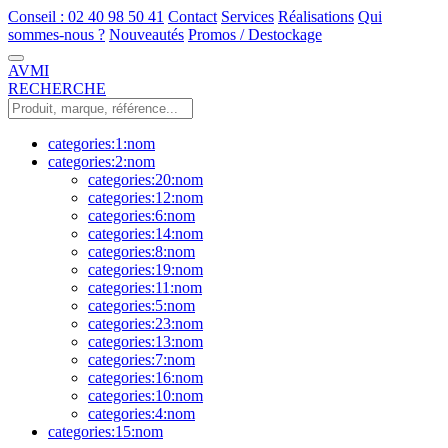
Conseil : 02 40 98 50 41
Contact
Services
Réalisations
Qui
sommes-nous ?
Nouveautés
Promos / Destockage
AVMI
RECHERCHE
categories:1:nom
categories:2:nom
categories:20:nom
categories:12:nom
categories:6:nom
categories:14:nom
categories:8:nom
categories:19:nom
categories:11:nom
categories:5:nom
categories:23:nom
categories:13:nom
categories:7:nom
categories:16:nom
categories:10:nom
categories:4:nom
categories:15:nom